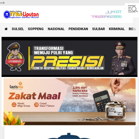
-->
JUM'AT
7Â€¢08Â€¢2026
SULSEL
SOPPENG
NASIONAL
PENDIDIKAN
SULBAR
KRIMINAL
BONE